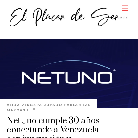
Skip
Men
to
content
ALIDA VERGARA JURADO
HABLAN LAS
MARCAS
0
NetUno cumple 30 años
conectando a Venezuela