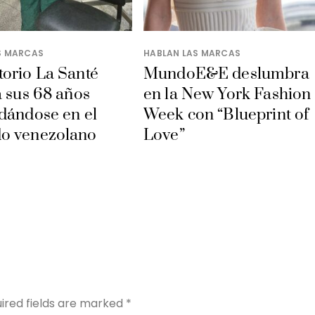
S MARCAS
HABLAN LAS MARCAS
orio La Santé
MundoE&E deslumbra
a sus 68 años
en la New York Fashion
dándose en el
Week con “Blueprint of
o venezolano
Love”
Y
ired fields are marked
*