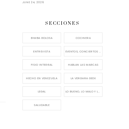
JUNE 24, 2026
SECCIONES
BIMBA GOLOSA
COCINERA
ENTREVISTA
EVENTOS, CONCIERTOS Y LANZAMIENTOS
FISIO INTEGRAL
HABLAN LAS MARCAS
HECHO EN VENEZUELA
LA VERGARA GEEK
LEGAL
LO BUENO, LO MALO Y LO FEO
SALUDABLE