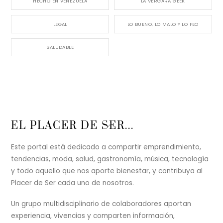
HECHO EN VENEZUELA
LA VERGARA GEEK
LEGAL
LO BUENO, LO MALO Y LO FEO
SALUDABLE
Back
EL PLACER DE SER...
To
Top
Este portal está dedicado a compartir emprendimiento,
tendencias, moda, salud, gastronomía, música, tecnología
y todo aquello que nos aporte bienestar, y contribuya al
Placer de Ser cada uno de nosotros.
Un grupo multidisciplinario de colaboradores aportan
experiencia, vivencias y comparten información,