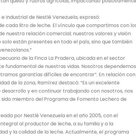
rtan queso y rubros agrícolas, impactando positivament
 e Industrial de Nestlé Venezuela, expresó:
 cada litro de leche. El vínculo que compartimos con lo
e nuestra relación comercial; nuestros valores y visión
 solo están presentes en todo el país, sino que también
venezolanos.”
cuario de la Finca La Pradera, ubicada en el sector
arte fundamental de nuestras vidas. Nosotros dependemos
tramos garantías difíciles de encontrar”. En relación con
lidad de la zona, Ramírez destacó: “Es un excelente
o desarrollo y en continuar trabajando con nosotros, nos
n ha sido miembro del Programa de Fomento Lechero de
reada por Nestlé Venezuela en el año 2005, con el
tegral al productor de leche, a su familia y a la
ad y la calidad de la leche. Actualmente, el programa