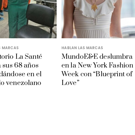
S MARCAS
HABLAN LAS MARCAS
orio La Santé
MundoE&E deslumbra
a sus 68 años
en la New York Fashion
dándose en el
Week con “Blueprint of
o venezolano
Love”
Y