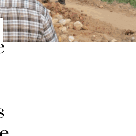
e
s
de