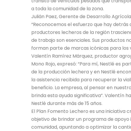
tránsito de vehículos pesados que transpo
a toda la comunidad de la zona.
Julián Paez, Gerente de Desarrollo Agrícola
“Reconocemos el esfuerzo que hay detrás de
productores lecheros de la región trasciend
de trabajo son esenciales. Sus productos no
forman parte de marcas icónicas para los 
Valentín Ramírez Márquez, productor agrope
Mono Rojo, expresó: “Para mí, Nestlé es p
de la producción lechera y en Nestlé encon
la asistencia recibida para recuperar la via
beneficio. La empresa, al pensar en nuestr
brinda esta ayuda significativa”. Valentí
Nestlé durante más de 15 años.
El Plan Fomento Lechero es una iniciativa c
objetivo de brindar un programa de apoyo in
comunidad, apuntando a optimizar la cantid