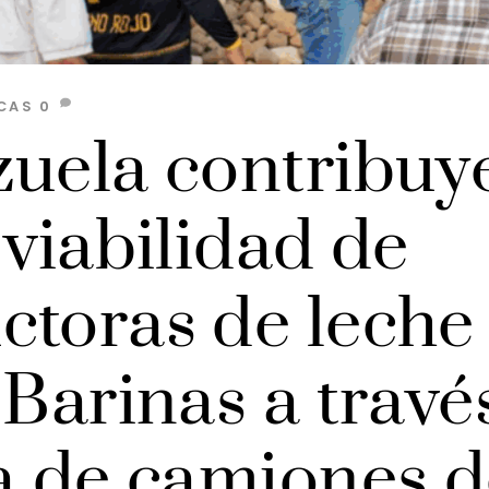
CAS
0
zuela contribuy
 viabilidad de
ctoras de leche
 Barinas a travé
ga de camiones 