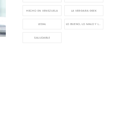
HECHO EN VENEZUELA
LA VERGARA GEEK
LEGAL
LO BUENO, LO MALO Y LO FEO
SALUDABLE