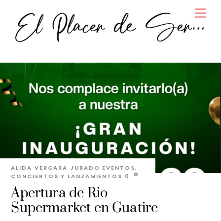
Skip
Men
to
content
ALIDA VERGARA JURADO
EVENTOS,
CONCIERTOS Y LANZAMIENTOS
0
Apertura de Rio
Supermarket en Guatire