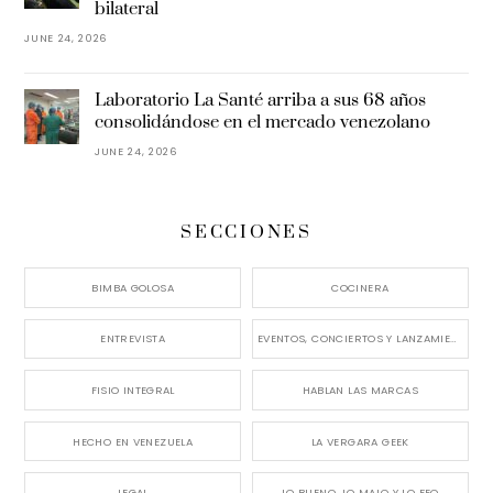
bilateral
JUNE 24, 2026
Laboratorio La Santé arriba a sus 68 años
consolidándose en el mercado venezolano
JUNE 24, 2026
SECCIONES
BIMBA GOLOSA
COCINERA
ENTREVISTA
EVENTOS, CONCIERTOS Y LANZAMIENTOS
FISIO INTEGRAL
HABLAN LAS MARCAS
HECHO EN VENEZUELA
LA VERGARA GEEK
LEGAL
LO BUENO, LO MALO Y LO FEO