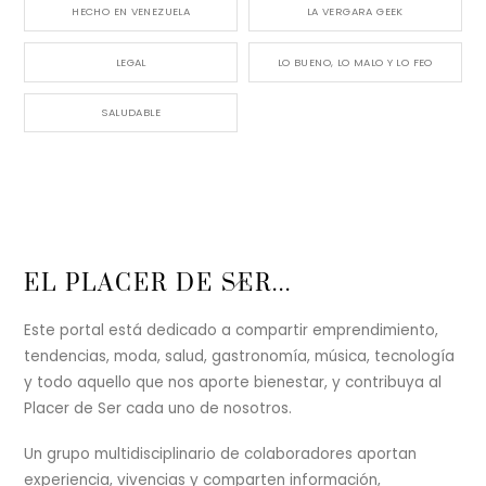
HECHO EN VENEZUELA
LA VERGARA GEEK
LEGAL
LO BUENO, LO MALO Y LO FEO
SALUDABLE
Back
EL PLACER DE SER...
To
Top
Este portal está dedicado a compartir emprendimiento,
tendencias, moda, salud, gastronomía, música, tecnología
y todo aquello que nos aporte bienestar, y contribuya al
Placer de Ser cada uno de nosotros.
Un grupo multidisciplinario de colaboradores aportan
experiencia, vivencias y comparten información,