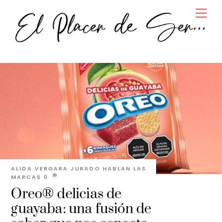
Skip
Men
to
content
ALIDA VERGARA JURADO
HABLAN LAS
MARCAS
0
Oreo® delicias de
guayaba: una fusión de