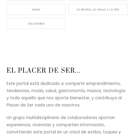
LEGAL
LO BUENO, LO MALO Y LO FEO
SALUDABLE
Back
EL PLACER DE SER...
To
Top
Este portal está dedicado a compartir emprendimiento,
tendencias, moda, salud, gastronomía, música, tecnología
y todo aquello que nos aporte bienestar, y contribuya al
Placer de Ser cada uno de nosotros.
Un grupo multidisciplinario de colaboradores aportan
experiencia, vivencias y comparten información,
convirtiendo este portal en un crisol de estilos, toques y