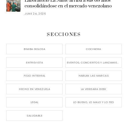
Laboratorio La Santé arriba a sus 68 años
consolidándose en el mercado venezolano
JUNE 24, 2026
SECCIONES
BIMBA GOLOSA
COCINERA
ENTREVISTA
EVENTOS, CONCIERTOS Y LANZAMIENTOS
FISIO INTEGRAL
HABLAN LAS MARCAS
HECHO EN VENEZUELA
LA VERGARA GEEK
LEGAL
LO BUENO, LO MALO Y LO FEO
SALUDABLE