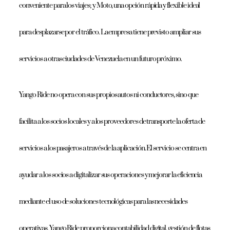
conveniente para los viajes; y Moto, una opción rápida y flexible ideal
para desplazarse por el tráfico. La empresa tiene previsto ampliar sus
servicios a otras ciudades de Venezuela en un futuro próximo.
Yango Ride no opera con sus propios autos ni conductores, sino que
facilita a los socios locales y a los proveedores de transporte la oferta de
servicios a los pasajeros a través de la aplicación. El servicio se centra en
ayudar a los socios a digitalizar sus operaciones y mejorar la eficiencia
mediante el uso de soluciones tecnológicas para las necesidades
operativas. Yango Ride proporciona contabilidad digital, gestión de flotas