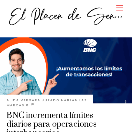
Skip
Men
to
content
ALIDA VERGARA JURADO
HABLAN LAS
MARCAS
0
BNC incrementa límites
diarios para operaciones