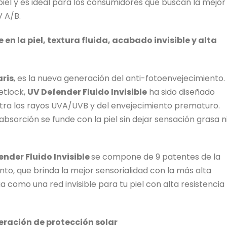
iel y es ideal para los consumidores que buscan la mejor
V A/B.
e en la piel, textura fluida, acabado invisible y alta
aris
, es la nueva generación del anti-fotoenvejecimiento.
etlock,
UV Defender Fluido Invisible
ha sido diseñado
tra los rayos UVA/UVB y del envejecimiento prematuro.
absorción se funde con la piel sin dejar sensación grasa n
nder Fluido Invisible
se compone de 9 patentes de la
to, que brinda la mejor sensorialidad con la más alta
a como una red invisible para tu piel con alta resistencia
eración de protección solar