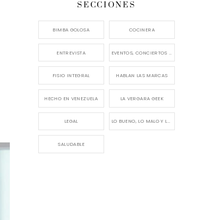
SECCIONES
BIMBA GOLOSA
COCINERA
ENTREVISTA
EVENTOS, CONCIERTOS Y LANZAMIENTOS
FISIO INTEGRAL
HABLAN LAS MARCAS
HECHO EN VENEZUELA
LA VERGARA GEEK
LEGAL
LO BUENO, LO MALO Y LO FEO
SALUDABLE