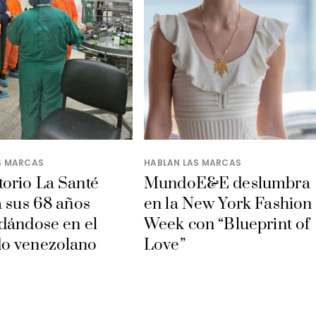
S MARCAS
HABLAN LAS MARCAS
orio La Santé
MundoE&E deslumbra
a sus 68 años
en la New York Fashion
dándose en el
Week con “Blueprint of
o venezolano
Love”