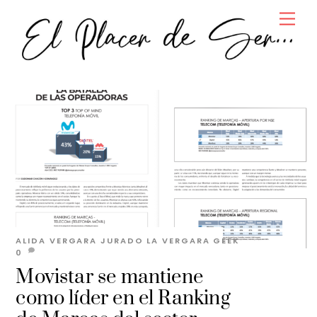
Skip
Men
to
content
ALIDA VERGARA JURADO
LA VERGARA GEEK
0
Movistar se mantiene
como líder en el Ranking