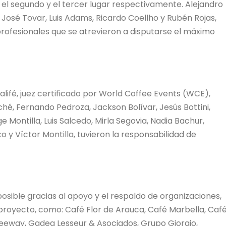
 el segundo y el tercer lugar respectivamente. Alejandro
 José Tovar, Luis Adams, Ricardo Coellho y Rubén Rojas,
profesionales que se atrevieron a disputarse el máximo
lifé, juez certificado por World Coffee Events (WCE),
ché, Fernando Pedroza, Jackson Bolívar, Jesús Bottini,
e Montilla, Luis Salcedo, Mirla Segovia, Nadia Bachur,
 y Víctor Montilla, tuvieron la responsabilidad de
osible gracias al apoyo y el respaldo de organizaciones,
 proyecto, como: Café Flor de Arauca, Café Marbella, Caf
e Keeway, Gadea Lesseur & Asociados, Grupo Giorgio,