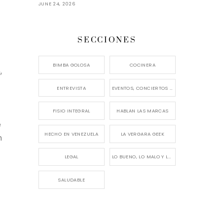
JUNE 24, 2026
SECCIONES
BIMBA GOLOSA
COCINERA
,
ENTREVISTA
EVENTOS, CONCIERTOS Y LANZAMIENTOS
FISIO INTEGRAL
HABLAN LAS MARCAS
e
HECHO EN VENEZUELA
LA VERGARA GEEK
n
LEGAL
LO BUENO, LO MALO Y LO FEO
SALUDABLE