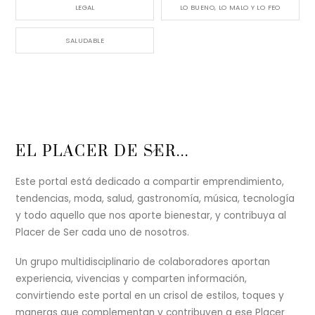
LEGAL
LO BUENO, LO MALO Y LO FEO
SALUDABLE
Back
EL PLACER DE SER...
To
Top
Este portal está dedicado a compartir emprendimiento,
tendencias, moda, salud, gastronomía, música, tecnología
y todo aquello que nos aporte bienestar, y contribuya al
Placer de Ser cada uno de nosotros.
Un grupo multidisciplinario de colaboradores aportan
experiencia, vivencias y comparten información,
convirtiendo este portal en un crisol de estilos, toques y
maneras que complementan y contribuyen a ese Placer