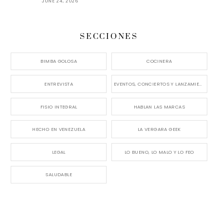
JUNE 24, 2026
SECCIONES
BIMBA GOLOSA
COCINERA
ENTREVISTA
EVENTOS, CONCIERTOS Y LANZAMIENTOS
FISIO INTEGRAL
HABLAN LAS MARCAS
HECHO EN VENEZUELA
LA VERGARA GEEK
LEGAL
LO BUENO, LO MALO Y LO FEO
SALUDABLE