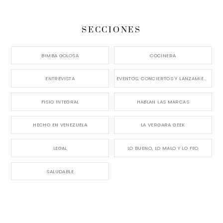
SECCIONES
BIMBA GOLOSA
COCINERA
ENTREVISTA
EVENTOS, CONCIERTOS Y LANZAMIENTOS
FISIO INTEGRAL
HABLAN LAS MARCAS
HECHO EN VENEZUELA
LA VERGARA GEEK
LEGAL
LO BUENO, LO MALO Y LO FEO
SALUDABLE