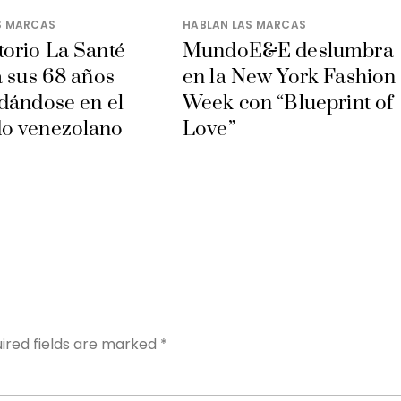
S MARCAS
HABLAN LAS MARCAS
orio La Santé
MundoE&E deslumbra
a sus 68 años
en la New York Fashion
dándose en el
Week con “Blueprint of
o venezolano
Love”
Y
ired fields are marked
*