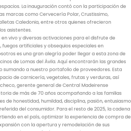
espacios. La inauguración contó con la participación de
as marcas como Cervecería Polar, Crustissimo,
Galletas Caledonia, entre otros quienes ofrecieron
os asistentes.
n vivo y diversas activaciones para el disfrute de
 fuegos artificiales y obsequios especiales en
otros es una gran alegría poder llegar a esta zona de
ecinos de Lomas del Ávila. Aquí encontrarán las grandes
 sumando a nuestro portafolio de proveedores. Esta
cio de carnicería, vegetales, frutas y verduras, así
acheco, gerente general de Central Madeirense
ctoria de más de 70 años acompañando a las familias
es de honestidad, humildad, disciplina, pasión, entusiasmo
preferida del consumidor. Para el resto de 2025, la cadena
irtiendo en el país, optimizar la experiencia de compra de
 expansión con la apertura y remodelación de sus