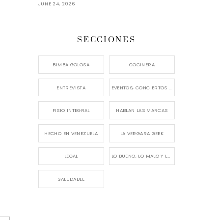
JUNE 24, 2026
SECCIONES
BIMBA GOLOSA
COCINERA
ENTREVISTA
EVENTOS, CONCIERTOS Y LANZAMIENTOS
FISIO INTEGRAL
HABLAN LAS MARCAS
HECHO EN VENEZUELA
LA VERGARA GEEK
LEGAL
LO BUENO, LO MALO Y LO FEO
SALUDABLE