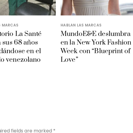
S MARCAS
HABLAN LAS MARCAS
orio La Santé
MundoE&E deslumbra
a sus 68 años
en la New York Fashion
dándose en el
Week con “Blueprint of
o venezolano
Love”
Y
ired fields are marked
*