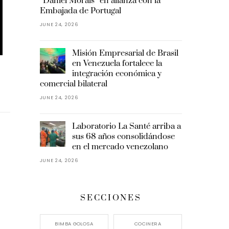
“Daniel Morais” en alianza con la
Embajada de Portugal
JUNE 24, 2026
Misión Empresarial de Brasil
en Venezuela fortalece la
integración económica y
comercial bilateral
JUNE 24, 2026
Laboratorio La Santé arriba a
sus 68 años consolidándose
en el mercado venezolano
JUNE 24, 2026
SECCIONES
BIMBA GOLOSA
COCINERA