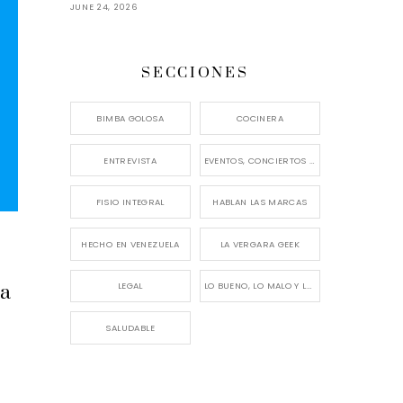
JUNE 24, 2026
SECCIONES
BIMBA GOLOSA
COCINERA
ENTREVISTA
EVENTOS, CONCIERTOS Y LANZAMIENTOS
FISIO INTEGRAL
HABLAN LAS MARCAS
HECHO EN VENEZUELA
LA VERGARA GEEK
LEGAL
LO BUENO, LO MALO Y LO FEO
ca
SALUDABLE