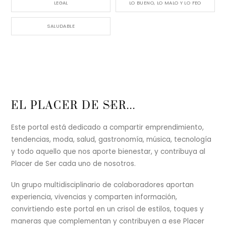
LEGAL
LO BUENO, LO MALO Y LO FEO
SALUDABLE
Back
EL PLACER DE SER...
To
Top
Este portal está dedicado a compartir emprendimiento,
tendencias, moda, salud, gastronomía, música, tecnología
y todo aquello que nos aporte bienestar, y contribuya al
Placer de Ser cada uno de nosotros.
Un grupo multidisciplinario de colaboradores aportan
experiencia, vivencias y comparten información,
convirtiendo este portal en un crisol de estilos, toques y
maneras que complementan y contribuyen a ese Placer