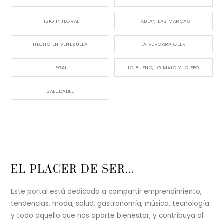
FISIO INTEGRAL
HABLAN LAS MARCAS
HECHO EN VENEZUELA
LA VERGARA GEEK
LEGAL
LO BUENO, LO MALO Y LO FEO
SALUDABLE
Back
EL PLACER DE SER...
To
Top
Este portal está dedicado a compartir emprendimiento,
tendencias, moda, salud, gastronomía, música, tecnología
y todo aquello que nos aporte bienestar, y contribuya al