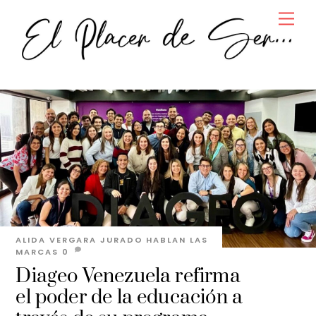
Skip
Men
to
content
ALIDA VERGARA JURADO
HABLAN LAS
MARCAS
0
Diageo Venezuela refirma
el poder de la educación a