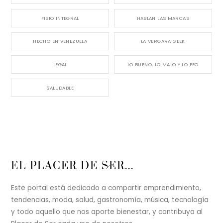
FISIO INTEGRAL
HABLAN LAS MARCAS
HECHO EN VENEZUELA
LA VERGARA GEEK
LEGAL
LO BUENO, LO MALO Y LO FEO
SALUDABLE
Back
EL PLACER DE SER...
To
Top
Este portal está dedicado a compartir emprendimiento,
tendencias, moda, salud, gastronomía, música, tecnología
y todo aquello que nos aporte bienestar, y contribuya al