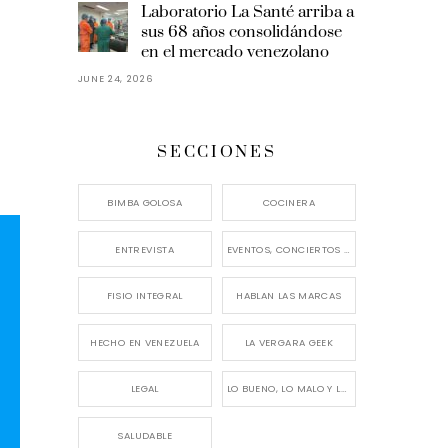
Laboratorio La Santé arriba a
sus 68 años consolidándose
en el mercado venezolano
JUNE 24, 2026
SECCIONES
BIMBA GOLOSA
COCINERA
ENTREVISTA
EVENTOS, CONCIERTOS Y LANZAMIENTOS
FISIO INTEGRAL
HABLAN LAS MARCAS
HECHO EN VENEZUELA
LA VERGARA GEEK
LEGAL
LO BUENO, LO MALO Y LO FEO
SALUDABLE