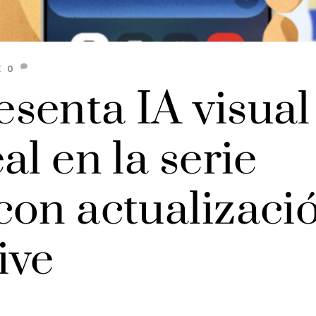
K
0
senta IA visual
al en la serie
con actualizaci
ive