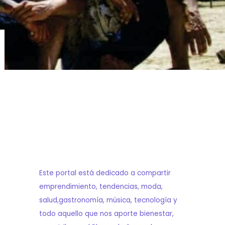
Este portal está dedicado a compartir
emprendimiento, tendencias, moda,
salud,gastronomía, música, tecnología y
todo aquello que nos aporte bienestar,