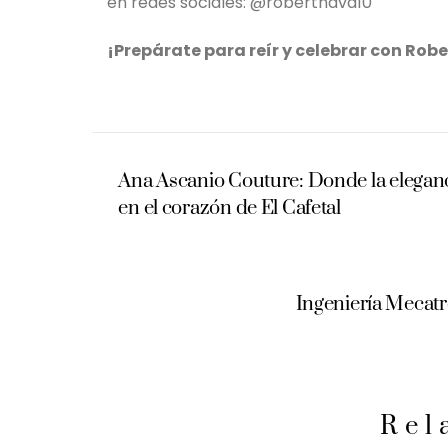
en redes sociales: @robertnava10
¡Prepárate para reír y celebrar con Rob
Ana Ascanio Couture: Donde la eleganc
en el corazón de El Cafetal
Ingeniería Mecatr
Rel