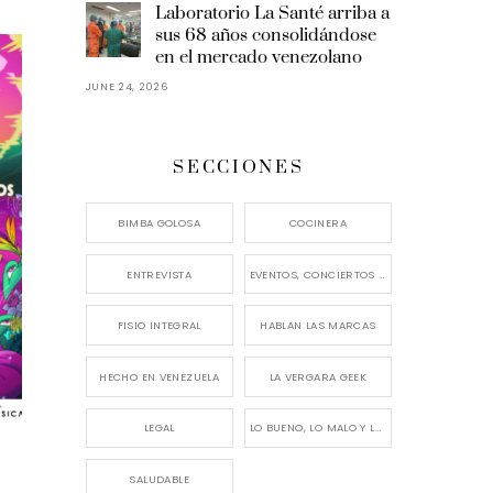
Laboratorio La Santé arriba a
sus 68 años consolidándose
en el mercado venezolano
JUNE 24, 2026
SECCIONES
BIMBA GOLOSA
COCINERA
ENTREVISTA
EVENTOS, CONCIERTOS Y LANZAMIENTOS
FISIO INTEGRAL
HABLAN LAS MARCAS
HECHO EN VENEZUELA
LA VERGARA GEEK
LEGAL
LO BUENO, LO MALO Y LO FEO
SALUDABLE