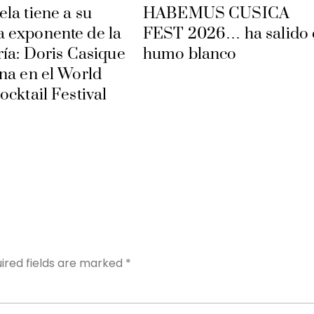
la tiene a su
HABEMUS CUSICA
 exponente de la
FEST 2026… ha salido 
ría: Doris Casique
humo blanco
na en el World
ocktail Festival
Y
ired fields are marked
*