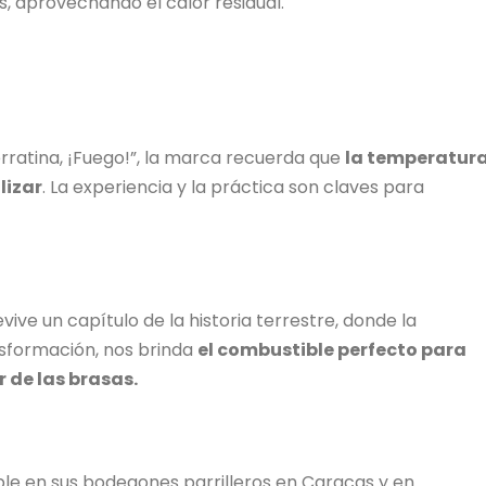
, aprovechando el calor residual.
serratina, ¡Fuego!”, la marca recuerda que
la temperatur
lizar
. La experiencia y la práctica son claves para
ive un capítulo de la historia terrestre, donde la
nsformación, nos brinda
el combustible perfecto para
 de las brasas.
ble en sus bodegones parrilleros en Caracas y en