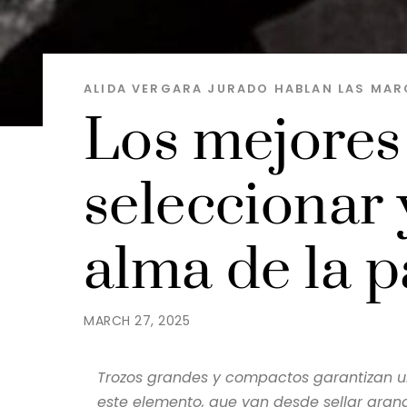
ALIDA VERGARA JURADO
HABLAN LAS MAR
Los mejores
seleccionar 
alma de la p
MARCH 27, 2025
Trozos grandes y compactos garantizan 
este elemento, que van desde sellar gra