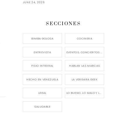
JUNE 24, 2026
SECCIONES
BIMBA GOLOSA
COCINERA
e
ENTREVISTA
EVENTOS, CONCIERTOS Y LANZAMIENTOS
FISIO INTEGRAL
HABLAN LAS MARCAS
HECHO EN VENEZUELA
LA VERGARA GEEK
LEGAL
LO BUENO, LO MALO Y LO FEO
SALUDABLE