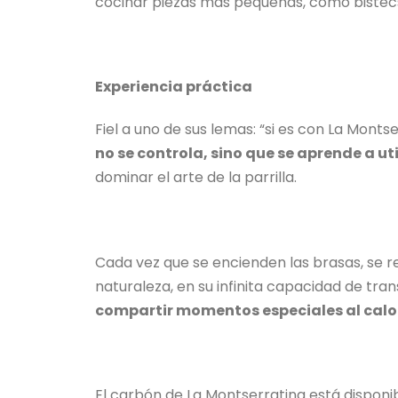
cocinar piezas más pequeñas, como bistecs
Experiencia práctica
Fiel a uno de sus lemas: “si es con La Mont
no se controla, sino que se aprende a uti
dominar el arte de la parrilla.
Cada vez que se encienden las brasas, se rev
naturaleza, en su infinita capacidad de tra
compartir momentos especiales al calor
El carbón de La Montserratina está disponi