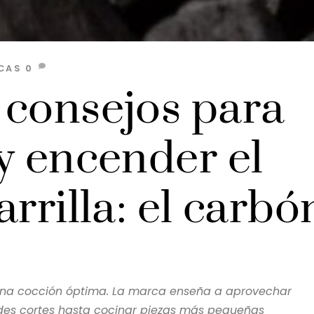
CAS
0
 consejos para
y encender el
arrilla: el carbó
una cocción óptima. La marca enseña a aprovechar
ndes cortes hasta cocinar piezas más pequeñas