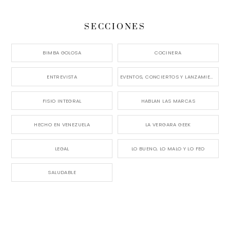
SECCIONES
BIMBA GOLOSA
COCINERA
ENTREVISTA
EVENTOS, CONCIERTOS Y LANZAMIENTOS
FISIO INTEGRAL
HABLAN LAS MARCAS
HECHO EN VENEZUELA
LA VERGARA GEEK
LEGAL
LO BUENO, LO MALO Y LO FEO
SALUDABLE