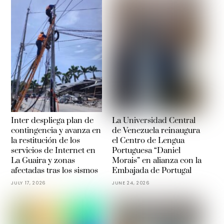
Inter despliega plan de
La Universidad Central
contingencia y avanza en
de Venezuela reinaugura
la restitución de los
el Centro de Lengua
servicios de Internet en
Portuguesa “Daniel
La Guaira y zonas
Morais” en alianza con la
afectadas tras los sismos
Embajada de Portugal
JULY 17, 2026
JUNE 24, 2026