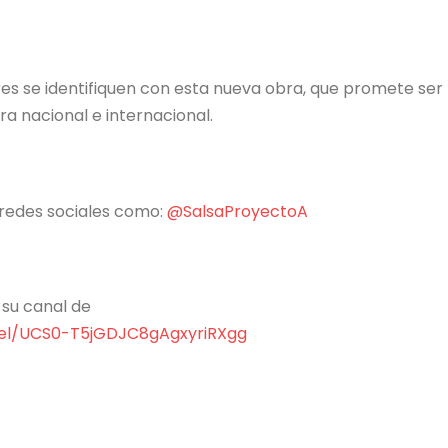
s se identifiquen con esta nueva obra, que promete ser
ira nacional e internacional.
 redes sociales como:
@SalsaProyectoA
su canal de
el/UCS0-T5jGDJC8gAgxyriRXgg