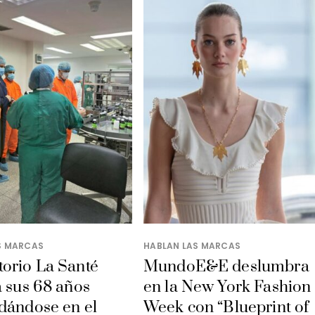
S MARCAS
HABLAN LAS MARCAS
orio La Santé
MundoE&E deslumbra
a sus 68 años
en la New York Fashion
dándose en el
Week con “Blueprint of