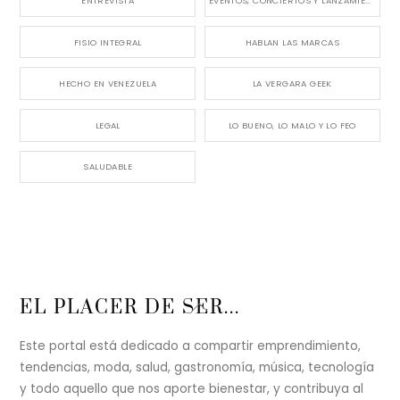
ENTREVISTA
EVENTOS, CONCIERTOS Y LANZAMIENTOS
FISIO INTEGRAL
HABLAN LAS MARCAS
HECHO EN VENEZUELA
LA VERGARA GEEK
LEGAL
LO BUENO, LO MALO Y LO FEO
SALUDABLE
Back
EL PLACER DE SER...
To
Top
Este portal está dedicado a compartir emprendimiento,
tendencias, moda, salud, gastronomía, música, tecnología
y todo aquello que nos aporte bienestar, y contribuya al