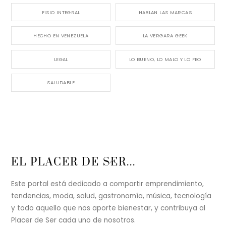
FISIO INTEGRAL
HABLAN LAS MARCAS
HECHO EN VENEZUELA
LA VERGARA GEEK
LEGAL
LO BUENO, LO MALO Y LO FEO
SALUDABLE
Back
EL PLACER DE SER...
To
Top
Este portal está dedicado a compartir emprendimiento,
tendencias, moda, salud, gastronomía, música, tecnología
y todo aquello que nos aporte bienestar, y contribuya al
Placer de Ser cada uno de nosotros.