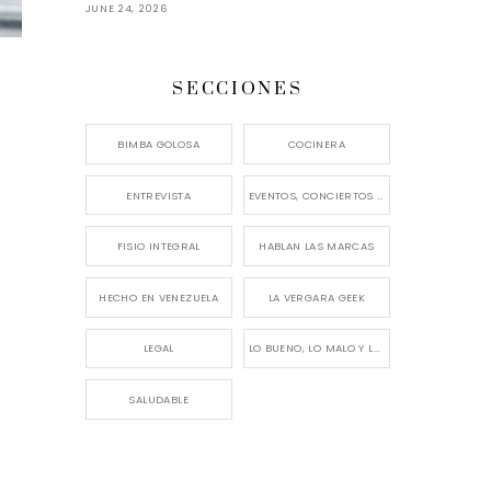
JUNE 24, 2026
SECCIONES
BIMBA GOLOSA
COCINERA
ENTREVISTA
EVENTOS, CONCIERTOS Y LANZAMIENTOS
FISIO INTEGRAL
HABLAN LAS MARCAS
HECHO EN VENEZUELA
LA VERGARA GEEK
LEGAL
LO BUENO, LO MALO Y LO FEO
SALUDABLE