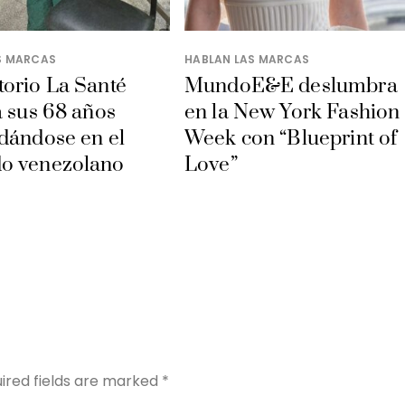
S MARCAS
HABLAN LAS MARCAS
orio La Santé
MundoE&E deslumbra
a sus 68 años
en la New York Fashion
dándose en el
Week con “Blueprint of
o venezolano
Love”
Y
ired fields are marked
*