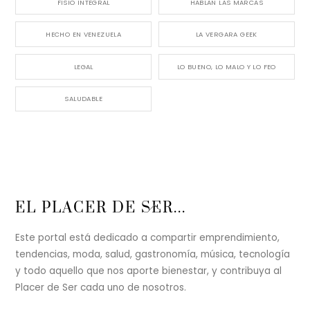
FISIO INTEGRAL
HABLAN LAS MARCAS
HECHO EN VENEZUELA
LA VERGARA GEEK
LEGAL
LO BUENO, LO MALO Y LO FEO
SALUDABLE
Back
EL PLACER DE SER...
To
Top
Este portal está dedicado a compartir emprendimiento,
tendencias, moda, salud, gastronomía, música, tecnología
y todo aquello que nos aporte bienestar, y contribuya al
Placer de Ser cada uno de nosotros.