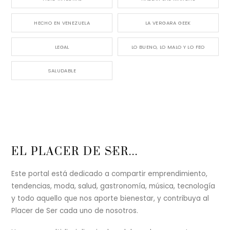
HECHO EN VENEZUELA
LA VERGARA GEEK
LEGAL
LO BUENO, LO MALO Y LO FEO
SALUDABLE
Back
EL PLACER DE SER...
To
Top
Este portal está dedicado a compartir emprendimiento,
tendencias, moda, salud, gastronomía, música, tecnología
y todo aquello que nos aporte bienestar, y contribuya al
Placer de Ser cada uno de nosotros.