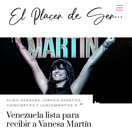
Skip
Men
to
content
ALIDA VERGARA JURADO
EVENTOS,
CONCIERTOS Y LANZAMIENTOS
0
Venezuela lista para
recibir a Vanesa Martín