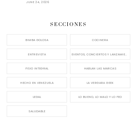
JUNE 24, 2026
SECCIONES
BIMBA GOLOSA
COCINERA
ENTREVISTA
EVENTOS, CONCIERTOS Y LANZAMIENTOS
FISIO INTEGRAL
HABLAN LAS MARCAS
HECHO EN VENEZUELA
LA VERGARA GEEK
LEGAL
LO BUENO, LO MALO Y LO FEO
SALUDABLE