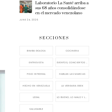
Laboratorio La Santé arriba a
sus 68 años consolidándose
en el mercado venezolano
JUNE 24, 2026
SECCIONES
BIMBA GOLOSA
COCINERA
ENTREVISTA
EVENTOS, CONCIERTOS Y LANZAMIENTOS
FISIO INTEGRAL
HABLAN LAS MARCAS
HECHO EN VENEZUELA
LA VERGARA GEEK
LEGAL
LO BUENO, LO MALO Y LO FEO
SALUDABLE