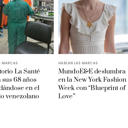
S MARCAS
HABLAN LAS MARCAS
orio La Santé
MundoE&E deslumbra
a sus 68 años
en la New York Fashion
dándose en el
Week con “Blueprint of
o venezolano
Love”