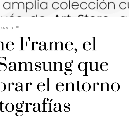
CAS
0
e Frame, el
e Samsung que
orar el entorno
tografías