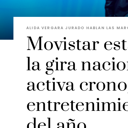
ALIDA VERGARA JURADO
HABLAN LAS MAR
Movistar est
la gira nacio
activa cron
entretenimie
del año