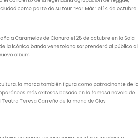
a el concierto de la legendaria agrupación de reggae,
 ciudad como parte de su tour “Por Más” el 14 de octubre
a a Caramelos de Cianuro el 28 de octubre en la Sala
de la icónica banda venezolana sorprenderá al público al
u nuevo álbum.
cultura, la marca también figura como patrocinante de l
emporáneos más exitosos basado en la famosa novela de
 al Teatro Teresa Carreño de la mano de Clas