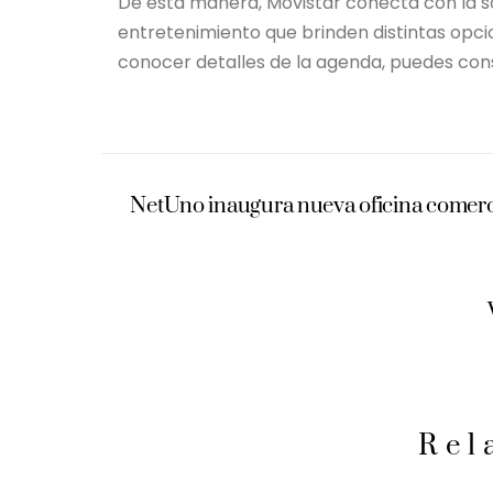
De esta manera, Movistar conecta con la s
entretenimiento que brinden distintas opci
conocer detalles de la agenda, puedes con
NetUno inaugura nueva oficina comerci
Rel