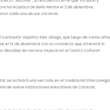
ncierto “Autores”, un encuentro en el que Yordano y
oncha Acústica de Bello Monte el 2 de diciembre,
aron cada una de sus carreras.
l cantautor español Alex Ubago, que luego de varios año
as el 14 de diciembre con un concierto que ofrecerá lo
os décadas de carrera musical en el Centro Cultural
r se activará una vez más en el tradicional Intercolegia
uvenil de nueve instituciones educativas de Caracas.