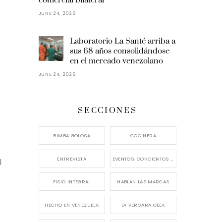
JUNE 24, 2026
Laboratorio La Santé arriba a
sus 68 años consolidándose
en el mercado venezolano
s
JUNE 24, 2026
SECCIONES
BIMBA GOLOSA
COCINERA
ENTREVISTA
EVENTOS, CONCIERTOS Y LANZAMIENTOS
l
FISIO INTEGRAL
HABLAN LAS MARCAS
HECHO EN VENEZUELA
LA VERGARA GEEK