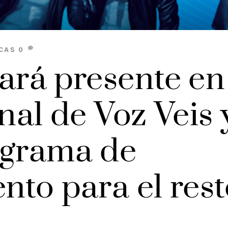
CAS
0
ará presente en
nal de Voz Veis 
ograma de
nto para el res