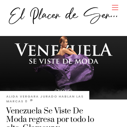
Skip
Men
to
content
ALIDA VERGARA JURADO
HABLAN LAS
MARCAS
0
Venezuela Se Viste De
Moda regresa por todo lo