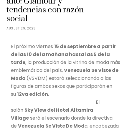
alto: Glamour y
tendencias con razón
social
AUGUST 29, 2023
El próximo viernes
15 de septiembre a partir
de las 10 de la mañana hasta las 5 de la
tarde
, la producción de la vitrina de moda más
emblemática del país,
Venezuela Se Viste de
Moda
(VSVDM) estará seleccionando a las
figuras de ambos sexos que participarán en
su
12va edición
.
El
salón
Sky View del Hotel Altamira
Village
será el escenario donde la directiva
de
Venezuela Se Viste De Mod
a, encabezada