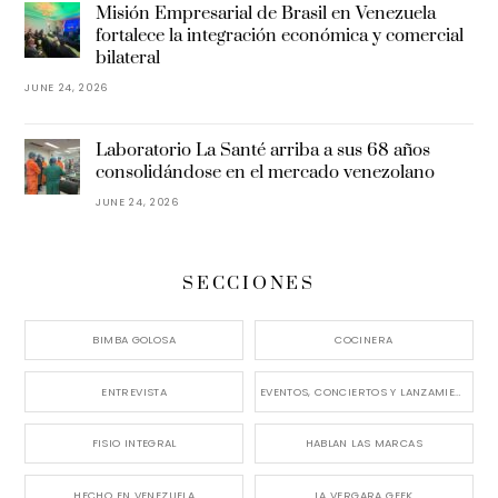
Misión Empresarial de Brasil en Venezuela
fortalece la integración económica y comercial
bilateral
JUNE 24, 2026
Laboratorio La Santé arriba a sus 68 años
consolidándose en el mercado venezolano
JUNE 24, 2026
SECCIONES
BIMBA GOLOSA
COCINERA
ENTREVISTA
EVENTOS, CONCIERTOS Y LANZAMIENTOS
FISIO INTEGRAL
HABLAN LAS MARCAS
HECHO EN VENEZUELA
LA VERGARA GEEK