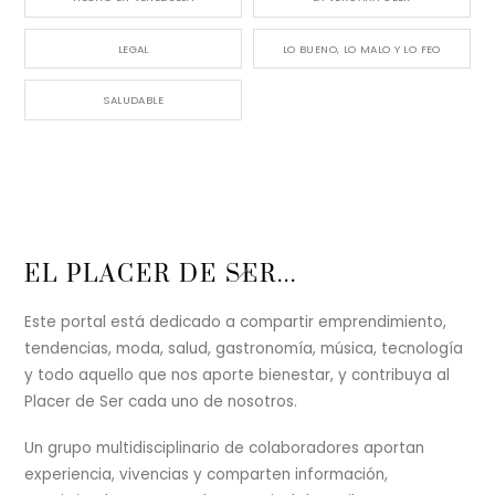
LEGAL
LO BUENO, LO MALO Y LO FEO
SALUDABLE
Back
EL PLACER DE SER...
To
Top
Este portal está dedicado a compartir emprendimiento,
tendencias, moda, salud, gastronomía, música, tecnología
y todo aquello que nos aporte bienestar, y contribuya al
Placer de Ser cada uno de nosotros.
Un grupo multidisciplinario de colaboradores aportan
experiencia, vivencias y comparten información,