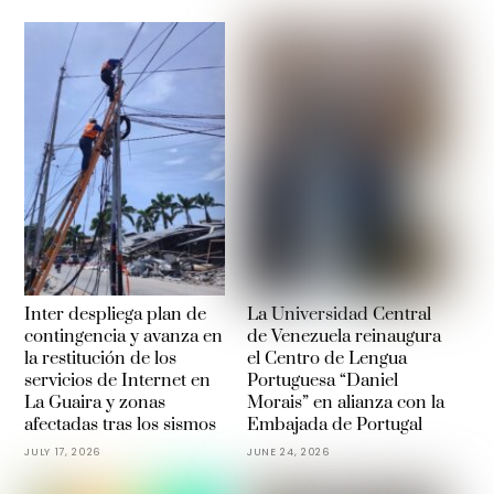
Inter despliega plan de
La Universidad Central
contingencia y avanza en
de Venezuela reinaugura
la restitución de los
el Centro de Lengua
servicios de Internet en
Portuguesa “Daniel
La Guaira y zonas
Morais” en alianza con la
afectadas tras los sismos
Embajada de Portugal
JULY 17, 2026
JUNE 24, 2026