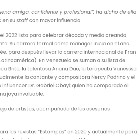
ena amiga, confidente y profesional”, ha dicho de ella
s e
n su staff con mayor influencia
 el 2022 lista para celebrar década y media creando
nto. Su carrera formal como manager inicia en el año
ée, para después llevar la carrera internacional de Fran
n Latinoamérica). En Venezuela se suman a su lista de
élica Brito, la talentosa Ariana Dao, la terapeuta Vanesssa
ualmente la cantante y compositora Nercy Padrino y el
 e influencer Dr. Gabriel Obayi; quien ha comparado el
na joya invaluable.
jo de artistas, acompañada de las asesorías
para las revistas “Estampas” en 2020 y actualmente para