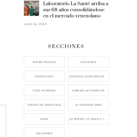
Laboratorio La Santé arriba a
sus 68 años consolidándose
en el mercado venezolano
JUNE 24, 2026
SECCIONES
BIMBA GOLOSA
COCINERA
ENTREVISTA
EVENTOS, CONCIERTOS Y LANZAMIENTOS
FISIO INTEGRAL
HABLAN LAS MARCAS
HECHO EN VENEZUELA
LA VERGARA GEEK
LEGAL
LO BUENO, LO MALO Y LO FEO
SALUDABLE