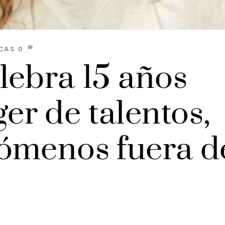
CAS
0
lebra 15 años
r de talentos,
ómenos fuera d