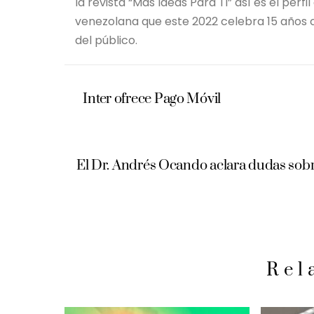
la revista “Mas Ideas Para Ti” así es el p
venezolana que este 2022 celebra 15 años c
del público.
Inter ofrece Pago Móvil
El Dr. Andrés Ocando aclara dudas sobre 
Rel