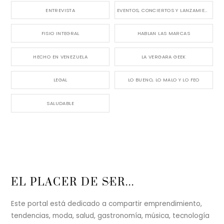
ENTREVISTA
EVENTOS, CONCIERTOS Y LANZAMIENTOS
FISIO INTEGRAL
HABLAN LAS MARCAS
HECHO EN VENEZUELA
LA VERGARA GEEK
LEGAL
LO BUENO, LO MALO Y LO FEO
SALUDABLE
Back
EL PLACER DE SER...
To
Top
Este portal está dedicado a compartir emprendimiento,
tendencias, moda, salud, gastronomía, música, tecnología