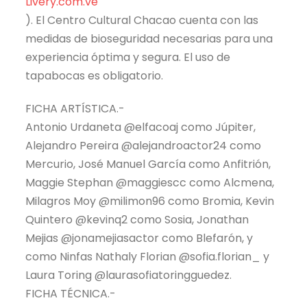
Livery.com.ve
). El Centro Cultural Chacao cuenta con las
medidas de bioseguridad necesarias para una
experiencia óptima y segura. El uso de
tapabocas es obligatorio.
FICHA ARTÍSTICA.-
Antonio Urdaneta @elfacoaj como Júpiter,
Alejandro Pereira @alejandroactor24 como
Mercurio, José Manuel García como Anfitrión,
Maggie Stephan @maggiescc como Alcmena,
Milagros Moy @milimon96 como Bromia, Kevin
Quintero @kevinq2 como Sosia, Jonathan
Mejias @jonamejiasactor como Blefarón, y
como Ninfas Nathaly Florian @sofia.florian_ y
Laura Toring @laurasofiatoringguedez.
FICHA TÉCNICA.-