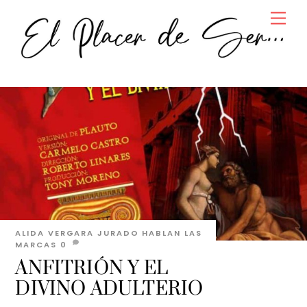
Skip
Men
to
content
ALIDA VERGARA JURADO
HABLAN LAS
MARCAS
0
ANFITRIÓN Y EL
DIVINO ADULTERIO