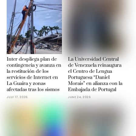
Inter despliega plan de
La Universidad Central
contingencia y avanza en
de Venezuela reinaugura
la restitución de los
el Centro de Lengua
servicios de Internet en
Portuguesa “Daniel
La Guaira y zonas
Morais” en alianza con la
afectadas tras los sismos
Embajada de Portugal
JULY 17, 2026
JUNE 24, 2026