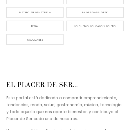
HECHO EN VENEZUELA
LA VERGARA GEEK
LEGAL
LO BUENO, LO MALO Y LO FEO
SALUDABLE
Back
EL PLACER DE SER...
To
Top
Este portal está dedicado a compartir emprendimiento,
tendencias, moda, salud, gastronomía, música, tecnología
y todo aquello que nos aporte bienestar, y contribuya al
Placer de Ser cada uno de nosotros.