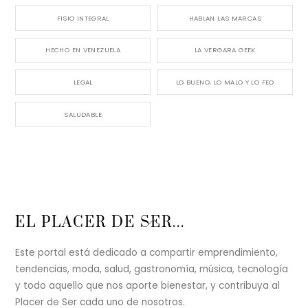
FISIO INTEGRAL
HABLAN LAS MARCAS
HECHO EN VENEZUELA
LA VERGARA GEEK
LEGAL
LO BUENO, LO MALO Y LO FEO
SALUDABLE
Back
EL PLACER DE SER...
To
Top
Este portal está dedicado a compartir emprendimiento,
tendencias, moda, salud, gastronomía, música, tecnología
y todo aquello que nos aporte bienestar, y contribuya al
Placer de Ser cada uno de nosotros.