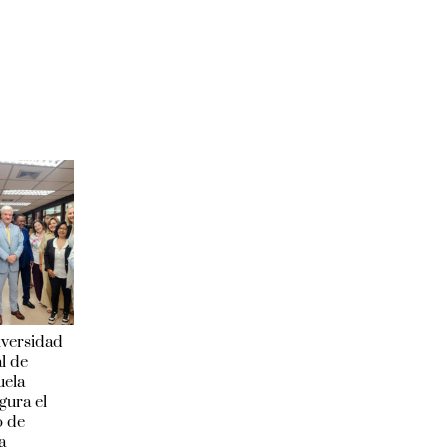
iversidad
l de
uela
gura el
o de
a