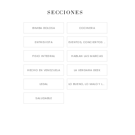
SECCIONES
BIMBA GOLOSA
COCINERA
ENTREVISTA
EVENTOS, CONCIERTOS Y LANZAMIENTOS
FISIO INTEGRAL
HABLAN LAS MARCAS
HECHO EN VENEZUELA
LA VERGARA GEEK
LEGAL
LO BUENO, LO MALO Y LO FEO
SALUDABLE