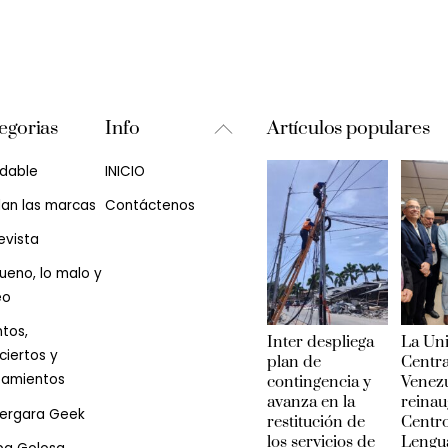
Back
egorias
Info
Artículos populares
To
udable
INICIO
Top
lan las marcas
Contáctenos
evista
ueno, lo malo y
eo
tos,
Inter despliega
La Un
iertos y
plan de
Centra
zamientos
contingencia y
Venez
avanza en la
reinau
Vergara Geek
restitución de
Centr
los servicios de
Lengu