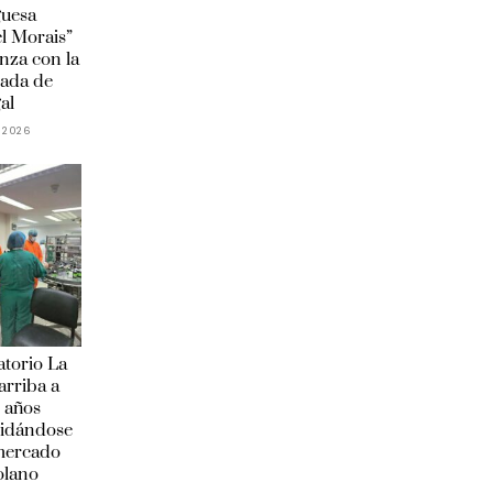
guesa
l Morais”
anza con la
ada de
al
 2026
torio La
arriba a
 años
lidándose
 mercado
olano