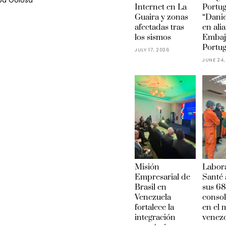
ba Golosa
Internet en La
Portu
Guaira y zonas
“Danie
afectadas tras
en ali
los sismos
Embaj
Portug
JULY 17, 2026
JUNE 24,
Misión
Labora
Empresarial de
Santé 
Brasil en
sus 68
Venezuela
conso
fortalece la
en el
integración
venez