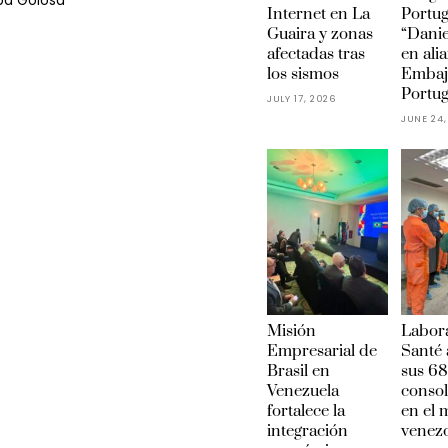
ba Golosa
Internet en La
Portu
Guaira y zonas
“Danie
afectadas tras
en ali
los sismos
Embaj
Portug
JULY 17, 2026
JUNE 24,
Misión
Labora
Empresarial de
Santé 
Brasil en
sus 68
Venezuela
conso
fortalece la
en el
integración
venez