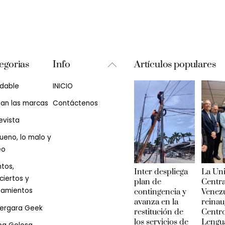
Back
egorias
Info
Artículos populares
To
udable
INICIO
Top
lan las marcas
Contáctenos
evista
ueno, lo malo y
eo
tos,
Inter despliega
La Un
iertos y
plan de
Centra
zamientos
contingencia y
Venez
avanza en la
reinau
Vergara Geek
restitución de
Centr
los servicios de
Lengu