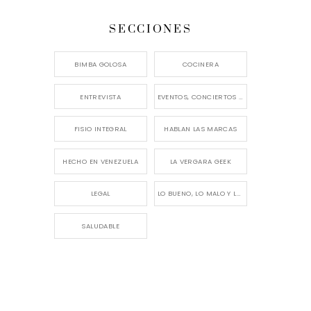
SECCIONES
BIMBA GOLOSA
COCINERA
ENTREVISTA
EVENTOS, CONCIERTOS Y LANZAMIENTOS
FISIO INTEGRAL
HABLAN LAS MARCAS
HECHO EN VENEZUELA
LA VERGARA GEEK
LEGAL
LO BUENO, LO MALO Y LO FEO
SALUDABLE