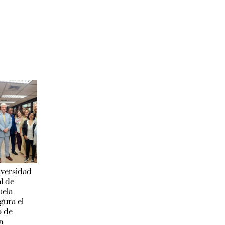
iversidad
l de
uela
gura el
o de
a