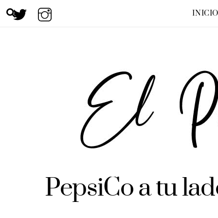
Skip
Search
INICI
to
content
PepsiCo a tu lad