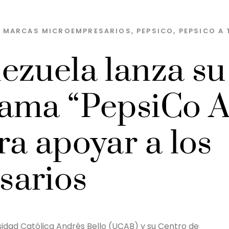
S MARCAS
MICROEMPRESARIOS
,
PEPSICO
,
PEPSICO A 
ezuela lanza su
ama “PepsiCo 
a apoyar a los
sarios
sidad Católica Andrés Bello (UCAB) y su Centro de