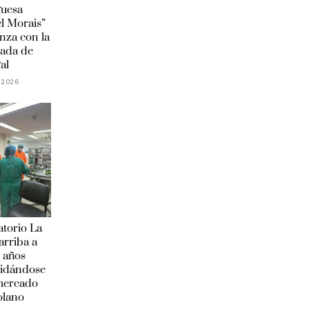
guesa
l Morais”
anza con la
ada de
al
 2026
torio La
arriba a
 años
lidándose
 mercado
olano