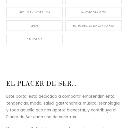
HECHO EN VENEZUELA
LA VERGARA GEEK
LEGAL
LO BUENO, LO MALO Y LO FEO
SALUDABLE
Back
EL PLACER DE SER...
To
Top
Este portal está dedicado a compartir emprendimiento,
tendencias, moda, salud, gastronomía, música, tecnología
y todo aquello que nos aporte bienestar, y contribuya al
Placer de Ser cada uno de nosotros.