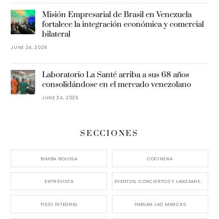
Misión Empresarial de Brasil en Venezuela
fortalece la integración económica y comercial
bilateral
JUNE 24, 2026
Laboratorio La Santé arriba a sus 68 años
consolidándose en el mercado venezolano
JUNE 24, 2026
SECCIONES
BIMBA GOLOSA
COCINERA
ENTREVISTA
EVENTOS, CONCIERTOS Y LANZAMIENTOS
FISIO INTEGRAL
HABLAN LAS MARCAS