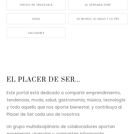
HECHO EN VENEZUELA
LA VERGARA GEEK
LEGAL
LO BUENO, LO MALO Y LO FEO
SALUDABLE
Back
EL PLACER DE SER...
To
Top
Este portal está dedicado a compartir emprendimiento,
tendencias, moda, salud, gastronomía, música, tecnología
y todo aquello que nos aporte bienestar, y contribuya al
Placer de Ser cada uno de nosotros.
Un grupo multidisciplinario de colaboradores aportan
experiencia, vivencias y comparten información,