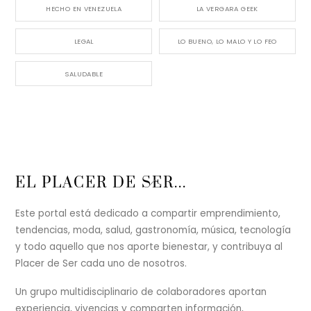
HECHO EN VENEZUELA
LA VERGARA GEEK
LEGAL
LO BUENO, LO MALO Y LO FEO
SALUDABLE
Back
EL PLACER DE SER...
To
Top
Este portal está dedicado a compartir emprendimiento,
tendencias, moda, salud, gastronomía, música, tecnología
y todo aquello que nos aporte bienestar, y contribuya al
Placer de Ser cada uno de nosotros.
Un grupo multidisciplinario de colaboradores aportan
experiencia, vivencias y comparten información,